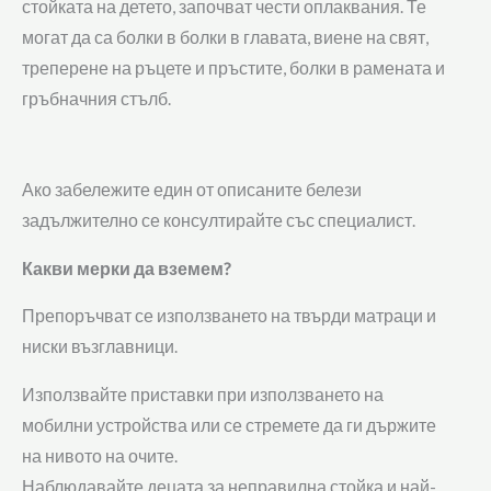
стойката на детето, започват чести оплаквания. Те
могат да са болки в болки в главата, виене на свят,
треперене на ръцете и пръстите, болки в рамената и
гръбначния стълб.
Ако забележите един от описаните белези
задължително се консултирайте със специалист.
Какви мерки да вземем?
Препоръчват се използването на твърди матраци и
ниски възглавници.
Използвайте приставки при използването на
мобилни устройства или се стремете да ги държите
на нивото на очите.
Наблюдавайте децата за неправилна стойка и най-