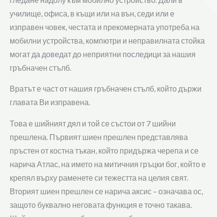
училище, офиса, в къщи или на вън, седи или е
изправен човек, честата и прекомерната употреба на
мобилни устройства, компютри и неправилната стойка
могат да доведат до неприятни последици за нашия
гръбначен стълб.
Вратът е част от нашия гръбначен стълб, който държи
главата Ви изправена.
Това е шийният дял и той се състои от 7 шийни
прешлена. Първият шиен прешлен представлява
пръстен от костна тъкан, който придържа черепа и се
нарича Атлас, на името на митичния гръцки бог, който е
крепял върху раменете си тежестта на целия свят.
Вторият шиен прешлен се нарича аксис – означава ос,
защото буквално неговата функция е точно такава.