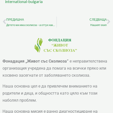
international-bulgaria
ПРЕДИШНА
СЛЕДВАЩА
Prev
N
Детето ми има сколиоза – а оттук накъде?
Нашият екип
Фонадация „Живот със Сколиоза”
е неправителствена
организация учредена да помага на всички пряко или
косвено засегнати от заболяването сколиоза.
Наша основна цел е да привлечем вниманието на
родители и деца, и общността като цяло към този
наболял проблем.
Наша основна мисия е ранно диагностициране на