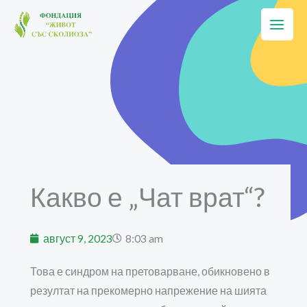
Skip
to
content
Какво е „Чат врат“?
август 9, 2023
8:03 am
Това е синдром на претоварване, обикновено в
резултат на прекомерно напрежение на шията