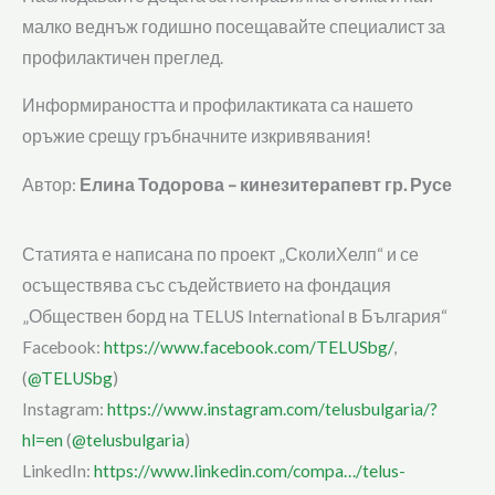
малко веднъж годишно посещавайте специалист за
профилактичен преглед.
Информираността и профилактиката са нашето
оръжие срещу гръбначните изкривявания!
Автор:
Елина Тодорова – кинезитерапевт гр. Русе
Статията е написана по проект „СколиХелп“ и се
осъществява със съдействието на фондация
„Обществен борд на TELUS International в България“
Facebook:
https://www.facebook.com/TELUSbg/
,
(
@TELUSbg
)
Instagram:
https://www.instagram.com/telusbulgaria/?
hl=en
(
@telusbulgaria
)
LinkedIn:
https://www.linkedin.com/compa…/telus-