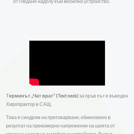
от гледане надолу към мобилно устройство.
Т
ерминът „Чат врат“ (Text neck)
за пръв път е въведен
Хиропрактор в САЩ.
Това е синдром на претоварване, обикновено в
резултат на прекомерно напрежение на шията от
гледане надолу към мобилно устройство. Дали в