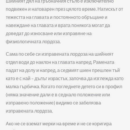
Шийният дял на гръбначния стълб е изключително
подвижен и натоварен през цялото време. Натискът от
тежестта на главата и постоянното обръщане и
навеждане на главата и врата понякога могат да
доведат до износване или изправяне на
физиологичната лордоза.
Сама по себе си изправената лордоза на шийният
отдел води до наклон на главата напред. Рамената
падат на долу и напред, а седмият шиен прешлен тъй
като е с най – дълъг израстък, започва да изглежда като
малка гърбичка. Когато погледнете детето си в профил
(няма значение дали е в седнало положение или
изправено положение) видимо се забелязва
изправената лордоза.
Ако не се вземат мерки на време и не се коригира