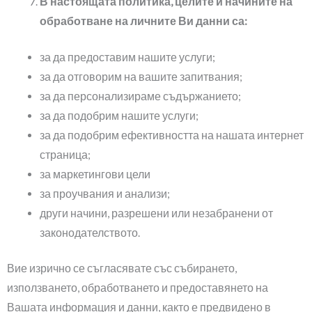
В настоящата политика, целите и начините на
обработване на личните Ви данни са:
за да предоставим нашите услуги;
за да отговорим на вашите запитвания;
за да персонализираме съдържанието;
за да подобрим нашите услуги;
за да подобрим ефективността на нашата интернет
страница;
за маркетингови цели
за проучвания и анализи;
други начини, разрешени или незабранени от
законодателството.
Вие изрично се съгласявате със събирането,
използването, обработването и предоставянето на
Вашата информация и данни, както е предвидено в