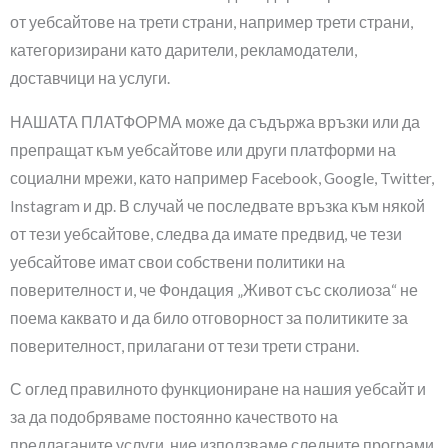
от уебсайтове на трети страни, например трети страни,
категоризирани като дарители, рекламодатели,
доставчици на услуги.
НАШАТА ПЛАТФОРМА може да съдържа връзки или да
препращат към уебсайтове или други платформи на
социални мрежи, като например Facebook, Google, Twitter,
Instagram и др. В случай че последвате връзка към някой
от тези уебсайтове, следва да имате предвид, че тези
уебсайтове имат свои собствени политики на
поверителност и, че Фондация „Живот със сколиоза“ не
поема каквато и да било отговорност за политиките за
поверителност, прилагани от тези трети страни.
С оглед правилното функциониране на нашия уебсайт и
за да подобряваме постоянно качеството на
предлаганите услуги, ние използваме следните програми