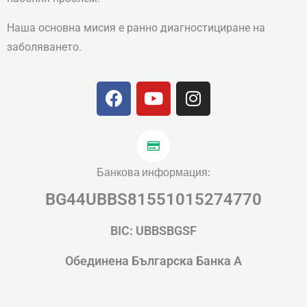
Наша основна мисия е ранно диагностициране на
заболяването.
F
Y
I
a
o
n
c
u
s
e
t
t
b
u
a
o
b
g
Банкова информация:
o
e
r
BG44UBBS81551015274770
k
a
m
BIC: UBBSBGSF
Обединена Българска Банка А