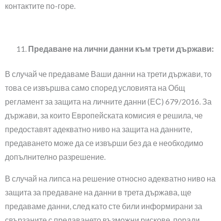
контактите по-горе.
Предаване на лични данни към трети държави:
В случай че предаваме Ваши данни на трети държави, то
това се извършва само според условията на Общ
регламент за защита на личните данни (ЕС) 679/2016. За
държави, за които Европейската комисия е решила, че
предоставят адекватно ниво на защита на данните,
предаването може да се извърши без да е необходимо
допълнително разрешение.
В случай на липса на решение относно адекватно ниво на
защита за предаване на данни в трета държава, ще
предаваме данни, след като сте били информирани за
свързаните с предаването възможни рискове, поради