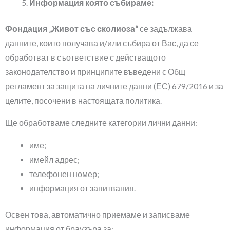
Информация която събираме:
Фондация „Живот със сколиоза“
се задължава
данните, които получава и/или събира от Вас, да се
обработват в съответствие с действащото
законодателство и принципите въведени с Общ
регламент за защита на личните данни (ЕС) 679/2016 и за
целите, посочени в настоящата политика.
Ще обработваме следните категории лични данни:
име;
имейл адрес;
телефонен номер;
информация от запитвания.
Освен това, автоматично приемаме и записваме
информация от браузъра за: