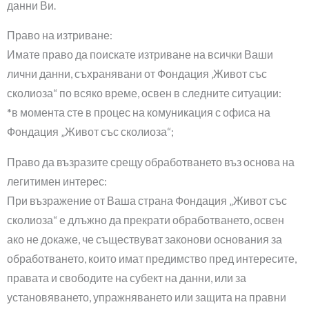
данни Ви.
Право на изтриване:
Имате право да поискате изтриване на всички Ваши
лични данни, съхранявани от Фондация ‚Живот със
сколиоза“ по всяко време, освен в следните ситуации:
*в момента сте в процес на комуникация с офиса на
Фондация „Живот със сколиоза“;
Право да възразите срещу обработването въз основа на
легитимен интерес:
При възражение от Ваша страна Фондация „Живот със
сколиоза“ е длъжно да прекрати обработването, освен
ако не докаже, че съществуват законови основания за
обработването, които имат предимство пред интересите,
правата и свободите на субект на данни, или за
установяването, упражняването или защита на правни