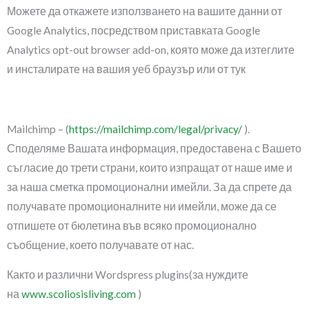
Можете да откажете използването на вашите данни от
Google Analytics, посредством приставката Google
Analytics opt-out browser add-on, която може да изтеглите
и инсталирате на вашия уеб браузър или от тук
Mailchimp – (
https://mailchimp.com/legal/privacy/
).
Споделяме Вашата информация, предоставена с Вашето
съгласие до трети страни, които изпращат от наше име и
за наша сметка промоционални имейли. За да спрете да
получавате промоционалните ни имейли, може да се
отпишете от бюлетина във всяко промоционално
съобщение, което получавате от нас.
Както и различни Wordspress plugins(за нуждите
на
www.scoliosisliving.com
)