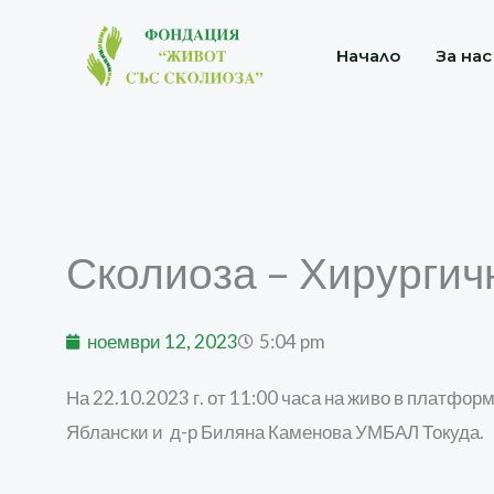
Skip
to
Начало
За нас
content
Сколиоза – Хирургич
ноември 12, 2023
5:04 pm
На 22.10.2023 г. от 11:00 часа на живо в платф
Яблански и д-р Биляна Каменова УМБАЛ Токуда.