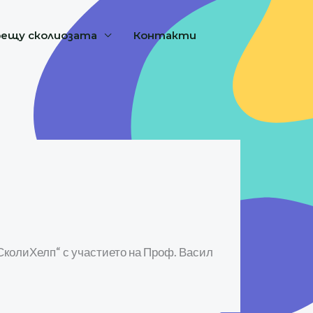
рещу сколиозата
Контакти
СколиХелп“ с участието на Проф. Васил