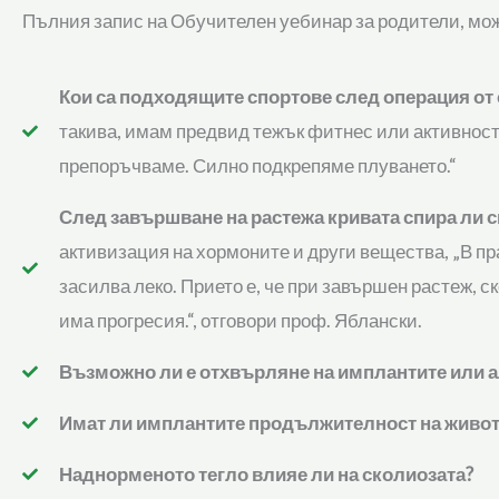
Пълния запис на Обучителен уебинар за родители, може
Кои са подходящите спортове след операция от
такива, имам предвид тежък фитнес или активности 
препоръчваме. Силно подкрепяме плуването.“
След завършване на растежа кривата спира ли с
активизация на хормоните и други вещества, „В пр
засилва леко. Прието е, че при завършен растеж, ск
има прогресия.“, отговори проф. Яблански.
Възможно ли е отхвърляне на имплантите или а
Имат ли имплантите продължителност на живот
Наднорменото тегло влияе ли на сколиозата?