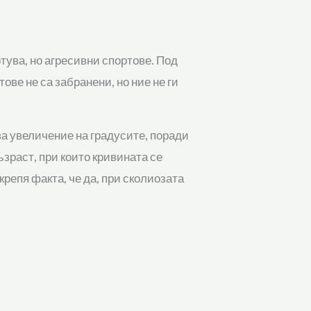
тува, но агресивни спортове. Под
ове не са забранени, но ние не ги
а увеличение на градусите, поради
зраст, при които кривината се
крепя факта, че да, при сколиозата