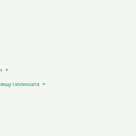
и
рещу сколиозата