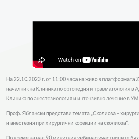
На 22.10.2023 г. от 11:00 часа на живо в платформат
началник на Клиника по ортопедия и травматология в
Клиника по анестезиология и интензивно лечение в У
Проф. Яблански представи темата „Сколиоза – хирурги
и анестезия при хирургични корекции на сколиоза“.
По време на над 90 минутния уебинар участниците бяха 