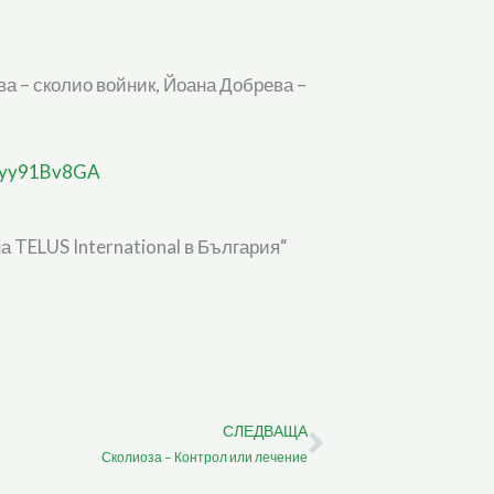
а – сколио войник, Йоана Добрева –
yQyy91Bv8GA
 TELUS International в България“
СЛЕДВАЩА
Next
Сколиоза – Контрол или лечение