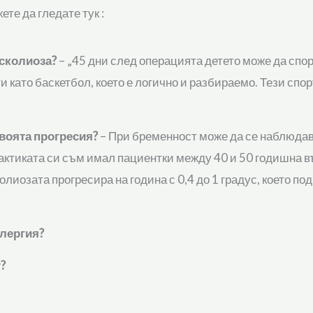
те да гледате тук :
 сколиоза?
– „45 дни след операцията детето може да спор
като баскетбол, което е логично и разбираемо. Тези спорт
воята прогресия?
– При бременност може да се наблюдав
актиката си съм имал пациентки между 40 и 50 годишна въ
олиозата прогресира на година с 0,4 до 1 градус, което под
лергия?
?