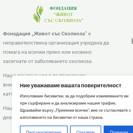
Фонадация „Живот със Сколиоза”
е
неправителствена организация учредена да
помага на всички пряко или косвено
засегнати от заболяването сколиоза.
Наша основна цел е да привлечем
вниманието на родители и деца, и общността
Ние уважаваме вашата поверителност
като цяло към този наболял проблем.
Използваме бисквитки, за да подобрим изживяването ви
при сърфиране и да анализираме нашия трафик.
Наша основна мисия е ранно
Щраквайки върху „Приемам всички“, вие се съгласявате с
диагностициране на заболяването.
използването на бисквитки от наша страна.
Персонализиране
Отказвам
Приемам