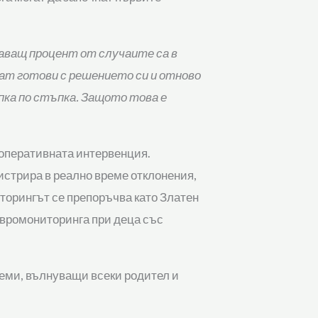
даващ процент от случаите са в
ат готови с решението си и отново
пка по стъпка. Защото това е
 оперативната интервенция.
истрира в реално време отклонения,
иторингът се препоръчва като Златен
невромониторинга при деца със
теми, вълнуващи всеки родител и