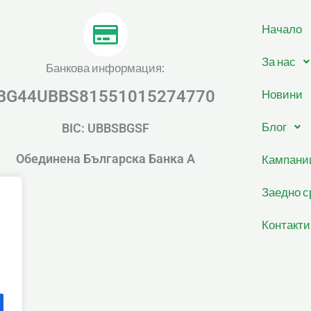
Начало
За нас
Банкова информация:
BG44UBBS81551015274770
Новини
Блог
BIC: UBBSBGSF
Обединена Българска Банка А
Кампани
Заедно с
Контакти