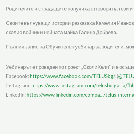
Родителите и страдащите получиха отговори на тези и 
Своите вълнуващи истории разказаха Камелия Иванова 
сколио войник и нейната майка Галина Добрева.
Пълния запис на Обучителен уебинар за родители, може
Уебинарът е проведен по проект „СколиХелп“ и е осъщ
Facebook:
https://www.facebook.com/TELUSbg/
, (
@TELU
Instagram:
https://www.instagram.com/telusbulgaria/?h
LinkedIn:
https://www.linkedin.com/compa…/telus-interna