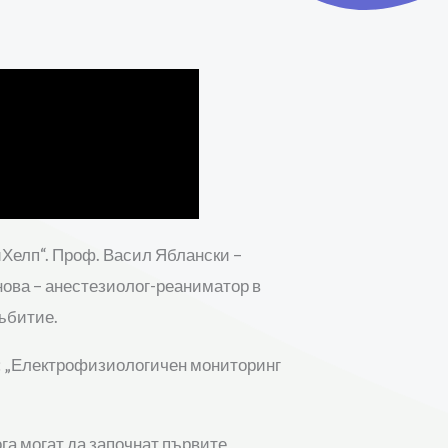
иХелп“. Проф. Васил Яблански –
ова – анестезиолог-реаниматор в
ъбитие.
а: „Електрофизиологичен мониторинг
ога могат да започнат първите