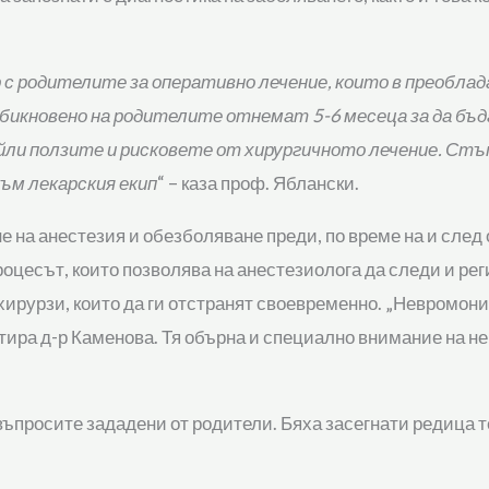
р с родителите за оперативно лечение, които в преобла
икновено на родителите отнемат 5-6 месеца за да бъд
тайли ползите и рисковете от хирургичното лечение. Стъ
към лекарския екип
“ – каза проф. Яблански.
е на анестезия и обезболяване преди, по време на и след
оцесът, които позволява на анестезиолога да следи и рег
 хирурзи, които да ги отстранят своевременно. „Невромон
нтира д-р Каменова. Тя обърна и специално внимание на 
 въпросите зададени от родители. Бяха засегнати редица 