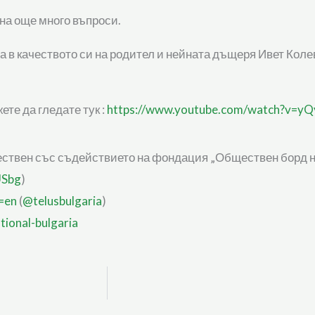
на още много въпроси.
в качеството си на родител и нейната дъщеря Ивет Колев
те да гледате тук :
https://www.youtube.com/watch?v=
ествен със съдействието на фондация „Обществен борд на
Sbg
)
l=en
(
@telusbulgaria
)
tional-bulgaria