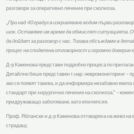
разговори за оперативно лечение при сколиоза.
„
При над 40 градуса изкривяване водим първи разгово
шок. Оставяме им време да обмислят ситуацията. Об
да дойдат за разговор с нас. Тогава обсъждаме в де
процес на споделена отговорност и огромно доверие 
Д-р Каменова представи подробно процеса по прилаган
Детайлно беше представен т.нар. невромониторинг – пр
ако се появят такива, и да информира незабавно екипа
стандарт при хирургично лечение на сколиоза.“ – коме
придружаващо заболяване, като епилепсия.
Проф. Яблански и д-р Каменова отговаряха на живо на
страдащ: