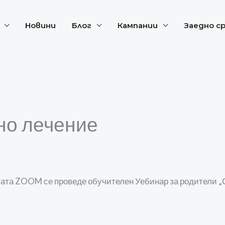
Новини
Блог
Кампании
Заедно с
но лечение
ормата ZOOM се проведе обучителен Уебинар за родители „