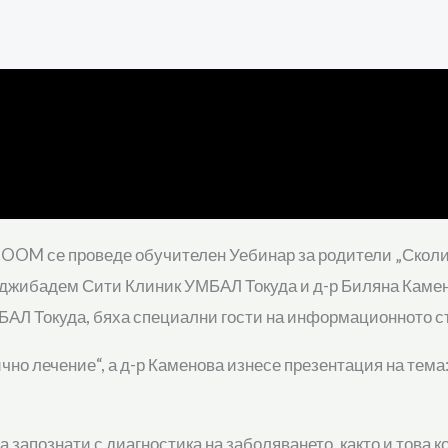
а ZOOM се проведе обучителен Уебинар за родители „Скол
 Аджибадем Сити Клиник УМБАЛ Токуда и д-р Биляна Камен
МБАЛ Токуда, бяха специални гости на информационното с
чно лечение“, а д-р Каменова изнесе презентация на тем
запознати с диагностика на заболяването, както и това к