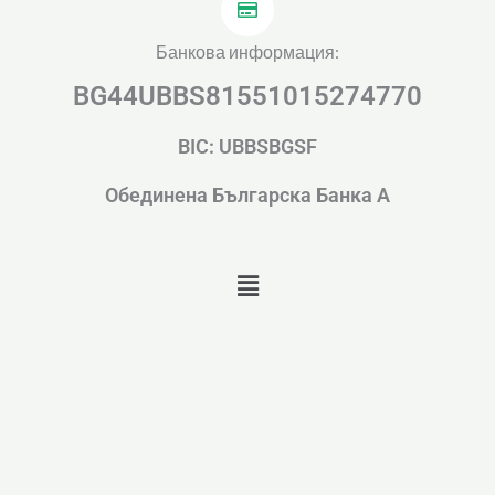
e
t
t
b
u
a
o
b
g
Банкова информация:
o
e
r
BG44UBBS81551015274770
k
a
m
BIC: UBBSBGSF
Обединена Българска Банка А
Menu