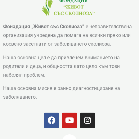
Фонадация „Живот със Сколиоза”
е неправителствена
организация учредена да помага на всички пряко или
косвено засегнати от заболяването сколиоза.
Наша основна цел е да привлечем вниманието на
родители и деца, и общността като цяло към този
наболял проблем.
Наша основна мисия е ранно диагностициране на
заболяването.
F
Y
I
a
o
n
c
u
s